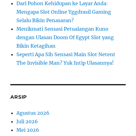
Dari Pohon Kehidupan ke Layar Anda:
Mengapa Slot Online Yggdrasil Gaming
Selalu Bikin Penasaran?
Menikmati Sensasi Petualangan Kuno
dengan Ulasan Doom Of Egypt Slot yang
Bikin Ketagihan
Seperti Apa Sih Sensasi Main Slot Netent
The Invisible Man? Yuk Intip Ulasannya!
ARSIP
Agustus 2026
Juli 2026
Mei 2026