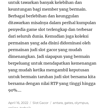
untuk tawarkan banyak kelebihan dan
keuntungan bagi member yang bermain.
Berbagai berlebihan dan keunggulan
ditawarkan misalnya dalam perihal kumpulan
penyedia game slot terlengkap dan terbesar
dari seluruh dunia. Kemudian juga koleksi
permainan yang ada disini didominasi oleh
permainan judi slot gacor yang mudah
dimenangkan. Jadi siapapun yang bermain
berpeluang untuk mendapatkan kemenangan
yang mudah ketika mengambil keputusan
untuk bermain taruhan judi slot bersama kita
bersama dengan nilai RTP yang tinggi hingga
90%.…
Posted
Categories
Tags
April 16, 2022
Slot Gacor
antara
,
gates
,
olympus
,
on
online
,
terbaik