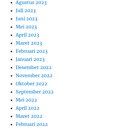
Agustus 2023
Juli 2023
Juni 2023
Mei 2023
April 2023
Maret 2023
Februari 2023
Januari 2023
Desember 2022
November 2022
Oktober 2022
September 2022
Mei 2022
April 2022
Maret 2022
Februari 2022