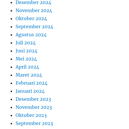
Desember 2024
November 2024
Oktober 2024
September 2024
Agustus 2024
Juli 2024
Juni 2024
Mei 2024
April 2024
Maret 2024
Februari 2024
Januari 2024
Desember 2023
November 2023
Oktober 2023
September 2023