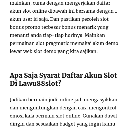
mainkan, cuma dengan mengerjakan daftar
akun slot online dibawah ini bersama dengan 1
akun user id saja. Dan pastikan peroleh slot
bonus promo terbesar bonus menarik yang
menanti anda tiap-tiap harinya. Mainkan
permainan slot pragmatic memakai akun demo
lewat web slot demo yang kita sajikan.
Apa Saja Syarat Daftar Akun Slot
Di Lawu88slot?
Jadikan bermain judi online jadi mengasyikkan
dan menguntungkan dengan cara mengontrol
emosi kala bermain slot online. Gunakan duwit
dingin dan sesuaikan badget yang ingin kamu