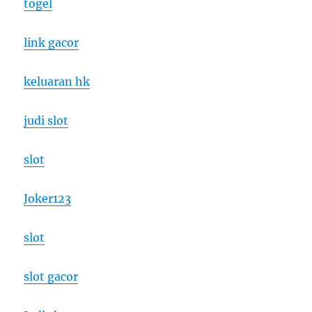
togel
link gacor
keluaran hk
judi slot
slot
Joker123
slot
slot gacor