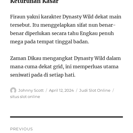
Keturunan Kasar
Firaun yakni karakter Dynasty Wild dekat main
tersebut. Itu menggelapkan sifat nun benar-
benar diperlukan secara tahu Engkau penuh
mega pada tempat tinggal badan.
Zaman Dikau mengangkat Dynasty Wild dalam
mana cuma dekat grid, ini memperluas utama
seniwati pada di setiap hati.
Author
Posted
Categories
Tags
Johnny Scott
April 12, 2024
Judi Slot Online
on
situs slot online
Navigasi
PREVIOUS