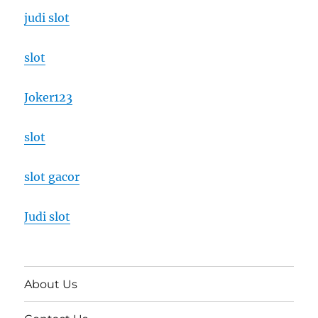
judi slot
slot
Joker123
slot
slot gacor
Judi slot
About Us