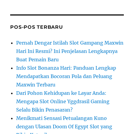
POS-POS TERBARU
Pernah Dengar Istilah Slot Gampang Maxwin
Hari Ini Resmi? Ini Penjelasan Lengkapnya
Buat Pemain Baru
Info Slot Bonanza Hari: Panduan Lengkap
Mendapatkan Bocoran Pola dan Peluang
Maxwin Terbaru
Dari Pohon Kehidupan ke Layar Anda:
Mengapa Slot Online Yggdrasil Gaming
Selalu Bikin Penasaran?
Menikmati Sensasi Petualangan Kuno
dengan Ulasan Doom Of Egypt Slot yang