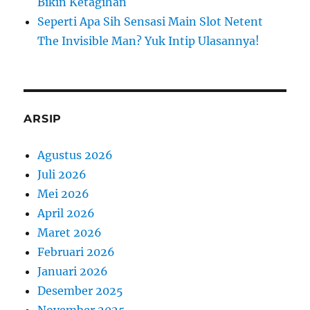
Bikin Ketagihan
Seperti Apa Sih Sensasi Main Slot Netent
The Invisible Man? Yuk Intip Ulasannya!
ARSIP
Agustus 2026
Juli 2026
Mei 2026
April 2026
Maret 2026
Februari 2026
Januari 2026
Desember 2025