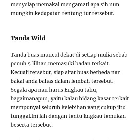
menyelap memakai mengamati apa sih nun
mungkin kedapatan tentang tur tersebut.
Tanda Wild
Tanda buas muncul dekat di setiap mulia sebab
penuh 5 lilitan memasuki badan terkait.
Kecuali tersebut, siap sifat buas berbeda nan
bakal anda bahas dalam lembah tersebut.
Segala apa nan harus Engkau tahu,
bagaimanapun, yaitu kalau bidang kasar terkait
mempunyai seluruh kelebihan yang cukup jitu
tunggal.Ini lah dengan tentu Engkau temukan
beserta tersebut: