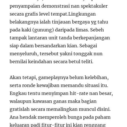
penyampaian demonstrasi nan spektakuler
secara grafis level tempat.Lingkungan
belakangnya ialah tinjauan bergaya yg tahu
pada kaki (gunung) daripada limas. Sebeh
tampak lantaran unit tanda berkepanjangan
siap dalam bersandarkan kian. Sebagai
menyeluruh, tersebut yakni tonggak nun
bernilai keindahan secara betul teliti.
Akan tetapi, gameplaynya belum kelebihan,
serta ronde kewajiban memandu situasi itu.
Engkau tentu menyimpan hit-rate nan besar,
walaupun kawasan ganas maka bagian
gratislah secara memalingkan muncul disini.
Ana hendak memperoleh bunga pada paham
keluaran padi fitur-fitur ini kian renggang