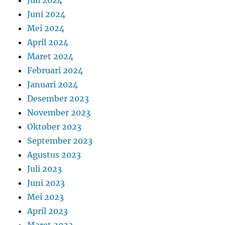
Juli 2024
Juni 2024
Mei 2024
April 2024
Maret 2024
Februari 2024
Januari 2024
Desember 2023
November 2023
Oktober 2023
September 2023
Agustus 2023
Juli 2023
Juni 2023
Mei 2023
April 2023