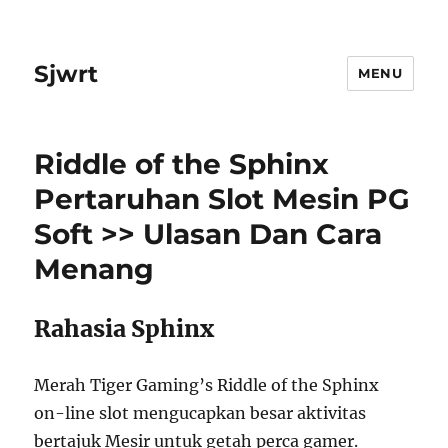
Sjwrt
MENU
Riddle of the Sphinx
Pertaruhan Slot Mesin PG
Soft >> Ulasan Dan Cara
Menang
Rahasia Sphinx
Merah Tiger Gaming’s Riddle of the Sphinx
on-line slot mengucapkan besar aktivitas
bertajuk Mesir untuk getah perca gamer.