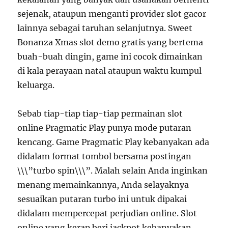
sejenak, ataupun menganti provider slot gacor
lainnya sebagai taruhan selanjutnya. Sweet
Bonanza Xmas slot demo gratis yang bertema
buah-buah dingin, game ini cocok dimainkan
di kala perayaan natal ataupun waktu kumpul
keluarga.
Sebab tiap-tiap tiap-tiap permainan slot
online Pragmatic Play punya mode putaran
kencang. Game Pragmatic Play kebanyakan ada
didalam format tombol bersama postingan
\\\”turbo spin\\\”. Malah selain Anda inginkan
menang memainkannya, Anda selayaknya
sesuaikan putaran turbo ini untuk dipakai
didalam mempercepat perjudian online. Slot
online yang kerap beri jackpot kebanyakan