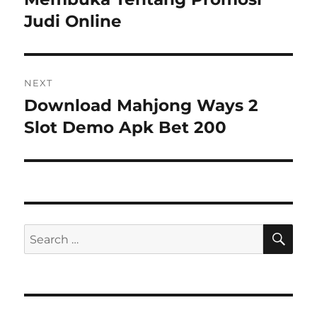
Judi Online
NEXT
Download Mahjong Ways 2
Next
post:
Slot Demo Apk Bet 200
SE
Search
for: