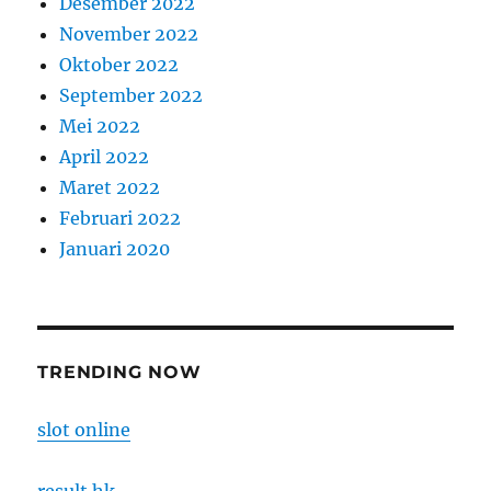
Desember 2022
November 2022
Oktober 2022
September 2022
Mei 2022
April 2022
Maret 2022
Februari 2022
Januari 2020
TRENDING NOW
slot online