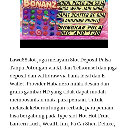
Lawu88slot juga melayani Slot Deposit Pulsa
Tanpa Potongan via XL dan Telkomsel dan juga
deposit dan withdraw via bank local dan E-
Wallet. Provider Habanero miliki desain dan
grafis gambar HD yang tidak dapat mudah
membosankan mata para pemain. Untuk
melacak keberuntungan terbaik, para pemain
bisa bergabung pada type slot Hot Hot Fruit,
Lantern Luck, Wealth Inn, Fa Cai Shen Deluxe,