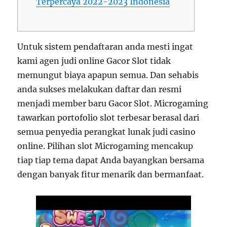
Terpercaya 2022-2023 Indonesia
Untuk sistem pendaftaran anda mesti ingat
kami agen judi online Gacor Slot tidak
memungut biaya apapun semua. Dan sehabis
anda sukses melakukan daftar dan resmi
menjadi member baru Gacor Slot. Microgaming
tawarkan portofolio slot terbesar berasal dari
semua penyedia perangkat lunak judi casino
online. Pilihan slot Microgaming mencakup
tiap tiap tema dapat Anda bayangkan bersama
dengan banyak fitur menarik dan bermanfaat.