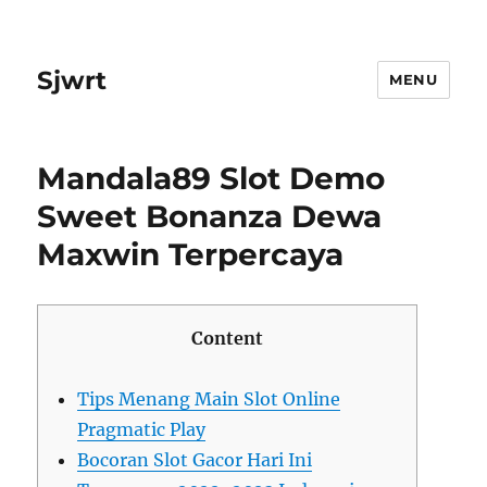
Sjwrt
MENU
Mandala89 Slot Demo
Sweet Bonanza Dewa
Maxwin Terpercaya
Content
Tips Menang Main Slot Online
Pragmatic Play
Bocoran Slot Gacor Hari Ini