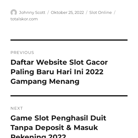
Author
Posted
Categories
Tags
Johnny Scott
Oktober 25, 2022
Slot Online
on
totalskor.com
Navigasi
PREVIOUS
pos
Daftar Website Slot Gacor
Previous
post:
Paling Baru Hari Ini 2022
Gampang Menang
NEXT
Game Slot Penghasil Duit
Next
post:
Tanpa Deposit & Masuk
Rekening 2022