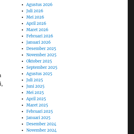
Agustus 2026
Juli 2026
Mei 2026
April 2026
Maret 2026
Februari 2026
Januari 2026
Desember 2025
November 2025
Oktober 2025
September 2025
Agustus 2025
u
Juli 2025
i,
Juni 2025
Mei 2025
April 2025
Maret 2025
Februari 2025
Januari 2025
Desember 2024
November 2024