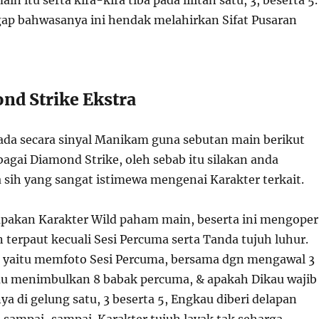
in itu serta kira-kira tiba pada lilitan satu, 3, beserta 5.
ap bahwasanya ini hendak melahirkan Sifat Pusaran
ond Strike Ekstra
pada secara sinyal Manikam guna sebutan main berikut
bagai Diamond Strike, oleh sebab itu silakan anda
ih yang sangat istimewa mengenai Karakter terkait.
upakan Karakter Wild paham main, beserta ini mengoper
n terpaut kecuali Sesi Percuma serta Tanda tujuh luhur.
r yaitu memfoto Sesi Percuma, bersama dgn mengawal 3
mu menimbulkan 8 babak percuma, & apakah Dikau wajib
a di gelung satu, 3 beserta 5, Engkau diberi delapan