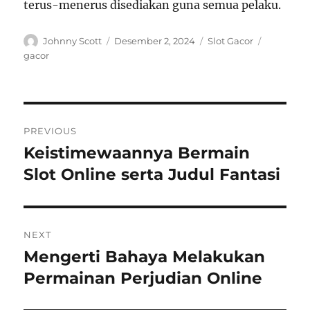
terus-menerus disediakan guna semua pelaku.
Author
Posted
Categories
Tags
Johnny Scott
Desember 2, 2024
Slot Gacor
on
gacor
Navigasi
PREVIOUS
pos
Keistimewaannya Bermain
Previous
post:
Slot Online serta Judul Fantasi
NEXT
Mengerti Bahaya Melakukan
Next
post:
Permainan Perjudian Online