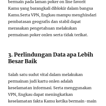
bermain pada laman poker on line favorit
Kamu yang barangkali diblokir dalam bangsa
Kamu.Serta VPN, Engkau mampu menghindari
pembatasan geografis dan stabil dapat
merasakan pengetahuan melakukan
permainan poker onlen serta tidak terikat.
3. Perlindungan Data apa Lebih
Besar Baik
Salah satu sudut vital dalam melakukan
permainan judi kartu onlen adalah
keselamatan informasi. Serta menggunakan
VPN, Engkau dapat meningkatkan
keselamatan fakta Kamu ketika bermain-main