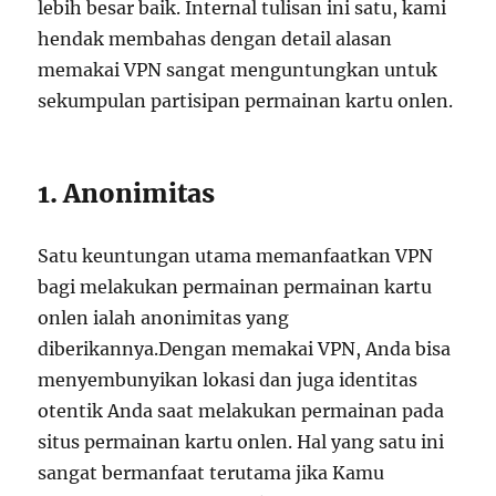
lebih besar baik. Internal tulisan ini satu, kami
hendak membahas dengan detail alasan
memakai VPN sangat menguntungkan untuk
sekumpulan partisipan permainan kartu onlen.
1. Anonimitas
Satu keuntungan utama memanfaatkan VPN
bagi melakukan permainan permainan kartu
onlen ialah anonimitas yang
diberikannya.Dengan memakai VPN, Anda bisa
menyembunyikan lokasi dan juga identitas
otentik Anda saat melakukan permainan pada
situs permainan kartu onlen. Hal yang satu ini
sangat bermanfaat terutama jika Kamu