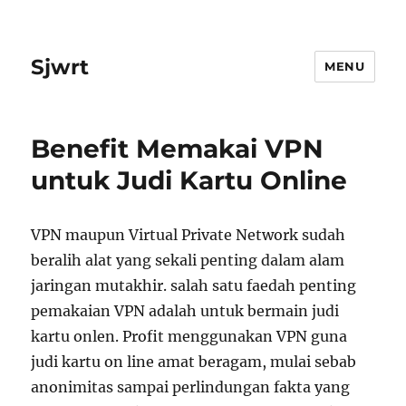
Sjwrt
MENU
Benefit Memakai VPN
untuk Judi Kartu Online
VPN maupun Virtual Private Network sudah
beralih alat yang sekali penting dalam alam
jaringan mutakhir. salah satu faedah penting
pemakaian VPN adalah untuk bermain judi
kartu onlen. Profit menggunakan VPN guna
judi kartu on line amat beragam, mulai sebab
anonimitas sampai perlindungan fakta yang