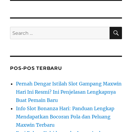
SE
Search
for:
POS-POS TERBARU
Pernah Dengar Istilah Slot Gampang Maxwin
Hari Ini Resmi? Ini Penjelasan Lengkapnya
Buat Pemain Baru
Info Slot Bonanza Hari: Panduan Lengkap
Mendapatkan Bocoran Pola dan Peluang
Maxwin Terbaru