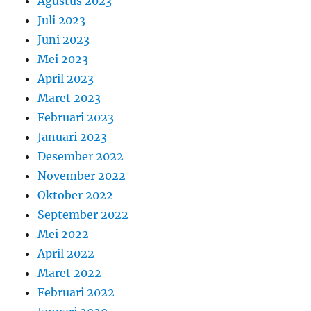
Agustus 2023
Juli 2023
Juni 2023
Mei 2023
April 2023
Maret 2023
Februari 2023
Januari 2023
Desember 2022
November 2022
Oktober 2022
September 2022
Mei 2022
April 2022
Maret 2022
Februari 2022