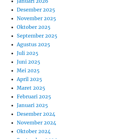
Januari 2026
Desember 2025
November 2025
Oktober 2025
September 2025
Agustus 2025
Juli 2025
Juni 2025
Mei 2025
April 2025
Maret 2025
Februari 2025
Januari 2025
Desember 2024
November 2024
Oktober 2024