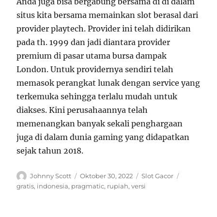
Anda juga bisa bergabung bersama di di dalam
situs kita bersama memainkan slot berasal dari
provider playtech. Provider ini telah didirikan
pada th. 1999 dan jadi diantara provider
premium di pasar utama bursa dampak
London. Untuk providernya sendiri telah
memasok perangkat lunak dengan service yang
terkemuka sehingga terlalu mudah untuk
diakses. Kini perusahaannya telah
memenangkan banyak sekali penghargaan
juga di dalam dunia gaming yang didapatkan
sejak tahun 2018.
Author
Posted
Categories
Tags
Johnny Scott
Oktober 30, 2022
Slot Gacor
on
gratis
,
indonesia
,
pragmatic
,
rupiah
,
versi