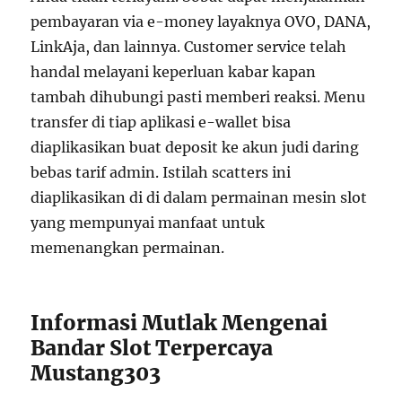
pembayaran via e-money layaknya OVO, DANA,
LinkAja, dan lainnya. Customer service telah
handal melayani keperluan kabar kapan
tambah dihubungi pasti memberi reaksi. Menu
transfer di tiap aplikasi e-wallet bisa
diaplikasikan buat deposit ke akun judi daring
bebas tarif admin. Istilah scatters ini
diaplikasikan di di dalam permainan mesin slot
yang mempunyai manfaat untuk
memenangkan permainan.
Informasi Mutlak Mengenai
Bandar Slot Terpercaya
Mustang303