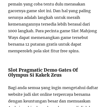
pemain yang coba tentu dulu merasakan
gacornya game slot ini. Dan hal yang paling
serunya adalah langkah untuk meraih
kemenangannya tersedia lebih berasal dari
1000 langkah. Para pecinta game Slot Mahjong
Ways dapat memenangkan game tersebut
bersama 12 putaran gratis untuk dapat
memperoleh pola slot fitur free spins.
Slot Pragmatic Demo Gates Of
Olympus Si Kakek Zeus
Bagi anda semua yang ingin mengetahui daftar
website judi slot online terpercaya bersama
dengan keuntungan besar dan memuaskan