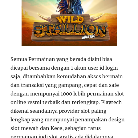
Semua Permainan yang berada disini bisa
dicapai bersama dengan 1 akun user id login
saja, ditambahkan kemudahan akses bermain
dan transaksi yang gampang, cepat dan safe
dengan mempunyai 1000 lebih permainan slot
online resmi terbaik dan terlengkap. Playtech
dikenal seandainya provider slot paling
lengkap yang mempunyai penampakan design
slot mewah dan Kece, sebagian ratus
permainan judi slot gratis ada didalamnya.