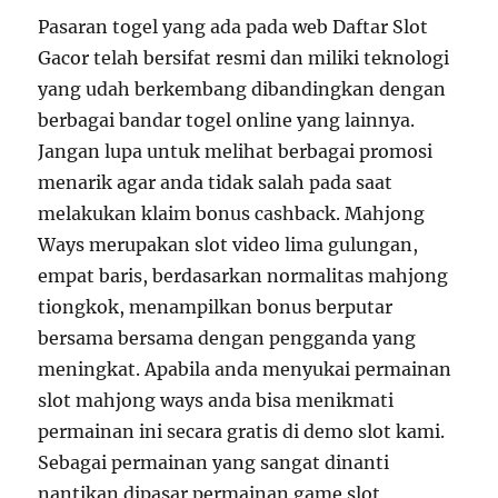
Pasaran togel yang ada pada web Daftar Slot
Gacor telah bersifat resmi dan miliki teknologi
yang udah berkembang dibandingkan dengan
berbagai bandar togel online yang lainnya.
Jangan lupa untuk melihat berbagai promosi
menarik agar anda tidak salah pada saat
melakukan klaim bonus cashback. Mahjong
Ways merupakan slot video lima gulungan,
empat baris, berdasarkan normalitas mahjong
tiongkok, menampilkan bonus berputar
bersama bersama dengan pengganda yang
meningkat. Apabila anda menyukai permainan
slot mahjong ways anda bisa menikmati
permainan ini secara gratis di demo slot kami.
Sebagai permainan yang sangat dinanti
nantikan dipasar permainan game slot,