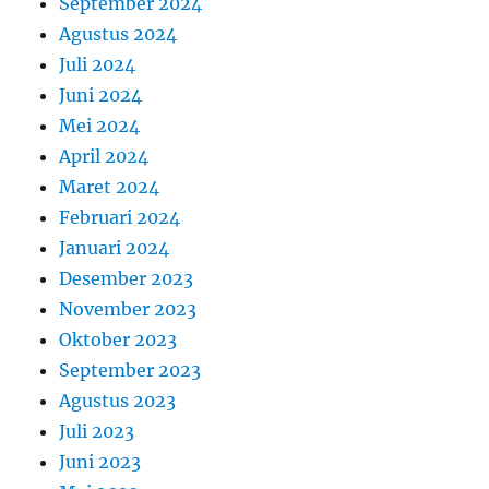
September 2024
Agustus 2024
Juli 2024
Juni 2024
Mei 2024
April 2024
Maret 2024
Februari 2024
Januari 2024
Desember 2023
November 2023
Oktober 2023
September 2023
Agustus 2023
Juli 2023
Juni 2023