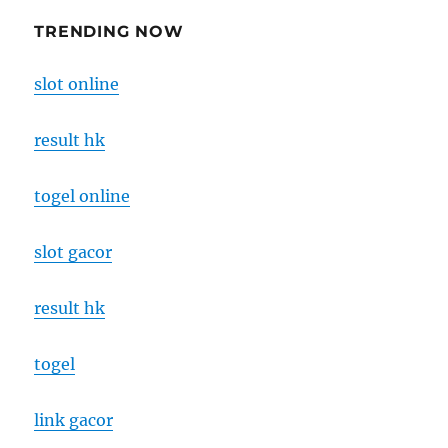
TRENDING NOW
slot online
result hk
togel online
slot gacor
result hk
togel
link gacor