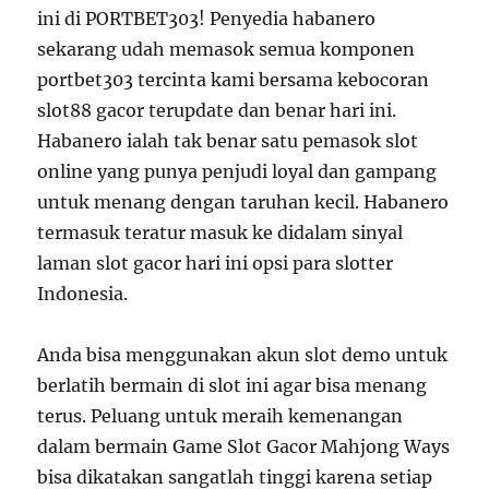
ini di PORTBET303! Penyedia habanero
sekarang udah memasok semua komponen
portbet303 tercinta kami bersama kebocoran
slot88 gacor terupdate dan benar hari ini.
Habanero ialah tak benar satu pemasok slot
online yang punya penjudi loyal dan gampang
untuk menang dengan taruhan kecil. Habanero
termasuk teratur masuk ke didalam sinyal
laman slot gacor hari ini opsi para slotter
Indonesia.
Anda bisa menggunakan akun slot demo untuk
berlatih bermain di slot ini agar bisa menang
terus. Peluang untuk meraih kemenangan
dalam bermain Game Slot Gacor Mahjong Ways
bisa dikatakan sangatlah tinggi karena setiap